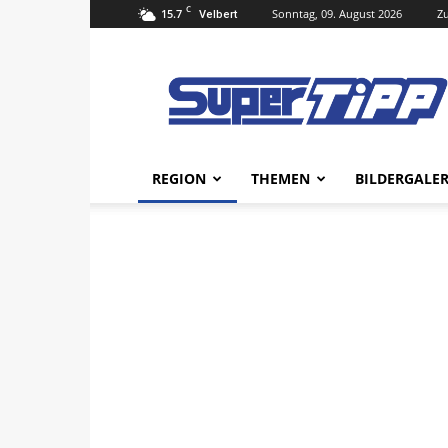
C
15.7
Sonntag, 09. August 2026
Zu
Velbert
Super
Tipp
Online
REGION
THEMEN
BILDERGALER