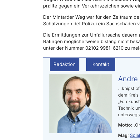
prallte gegen ein Verkehrszeichen sowie e
Der Mintarder Weg war für den Zeitraum de
Schätzungen det Polizei ein Sachschaden v
Die Ermittlungen zur Unfallursache dauern a
Ratingen möglicherweise bislang nicht bek
unter der Nummer 02102 9981-6210 zu mel
Redaktion
Kontakt
Andre
…knipst of
dem Kreis
„Fotokunst
Technik un
unterwegs.
Motto
: „On
Mag
:
Spie