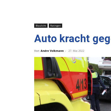
Blaulicht
Ratingen
Auto kracht ge
Von
Andre Volkmann
-
27. Mai 2022