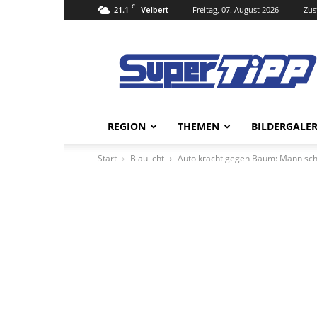
C
21.1
Freitag, 07. August 2026
Zus
Velbert
Super
Tipp
Online
REGION
THEMEN
BILDERGALER
Start
Blaulicht
Auto kracht gegen Baum: Mann sch