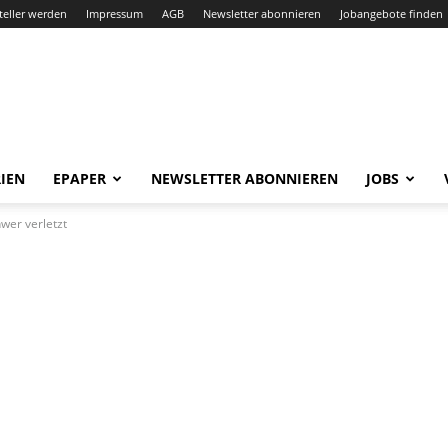
teller werden
Impressum
AGB
Newsletter abonnieren
Jobangebote finden
IEN
EPAPER
NEWSLETTER ABONNIEREN
JOBS
wer verletzt