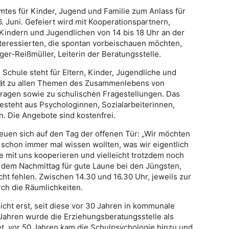
mtes für Kinder, Jugend und Familie zum Anlass für
. Juni. Gefeiert wird mit Kooperationspartnern,
, Kindern und Jugendlichen von 14 bis 18 Uhr an der
Interessierten, die spontan vorbeischauen möchten,
ger-Reißmüller, Leiterin der Beratungsstelle.
 Schule steht für Eltern, Kinder, Jugendliche und
rät zu allen Themen des Zusammenlebens von
fragen sowie zu schulischen Fragestellungen. Das
 besteht aus Psychologinnen, Sozialarbeiterinnen,
. Die Angebote sind kostenfrei.
euen sich auf den Tag der offenen Tür: „Wir möchten
e schon immer mal wissen wollten, was wir eigentlich
e mit uns kooperieren und vielleicht trotzdem noch
an dem Nachmittag für gute Laune bei den Jüngsten,
ht fehlen. Zwischen 14.30 und 16.30 Uhr, jeweils zur
ch die Räumlichkeiten.
nicht erst, seit diese vor 30 Jahren in kommunale
 Jahren wurde die Erziehungsberatungsstelle als
et, vor 50 Jahren kam die Schulpsychologie hinzu und