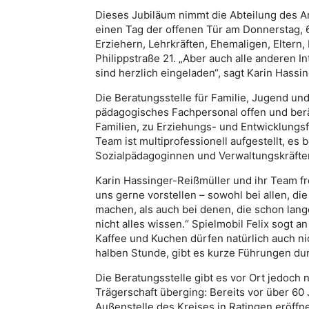
Dieses Jubiläum nimmt die Abteilung des A
einen Tag der offenen Tür am Donnerstag, 6
Erziehern, Lehrkräften, Ehemaligen, Eltern
Philippstraße 21. „Aber auch alle anderen 
sind herzlich eingeladen“, sagt Karin Hassin
Die Beratungsstelle für Familie, Jugend und
pädagogisches Fachpersonal offen und be
Familien, zu Erziehungs- und Entwicklungs
Team ist multiprofessionell aufgestellt, es
Sozialpädagoginnen und Verwaltungskräften
Karin Hassinger-Reißmüller und ihr Team fr
uns gerne vorstellen – sowohl bei allen, di
machen, als auch bei denen, die schon lang
nicht alles wissen.“ Spielmobil Felix sogt 
Kaffee und Kuchen dürfen natürlich auch nic
halben Stunde, gibt es kurze Führungen dur
Die Beratungsstelle gibt es vor Ort jedoch 
Trägerschaft überging: Bereits vor über 60
Außenstelle des Kreises in Ratingen eröffn