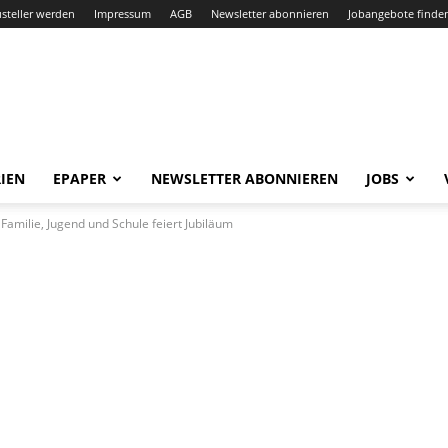
steller werden
Impressum
AGB
Newsletter abonnieren
Jobangebote finde
IEN
EPAPER
NEWSLETTER ABONNIEREN
JOBS
 Familie, Jugend und Schule feiert Jubiläum