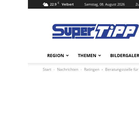
C
22.9
Samstag, 08. August 2026
Zu
Velbert
Super
Tipp
Online
REGION
THEMEN
BILDERGALER
Start
Nachrichten
Ratingen
Beratungsstelle für