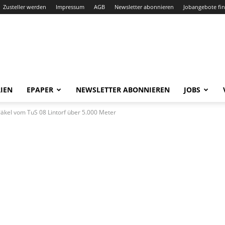
Zusteller werden
Impressum
AGB
Newsletter abonnieren
Jobangebote fi
IEN
EPAPER
NEWSLETTER ABONNIEREN
JOBS
Jäkel vom TuS 08 Lintorf über 5.000 Meter