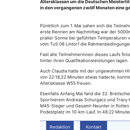
Altersklassen um die Deutschen Meistertit
in den vergangenen zwölf Monaten eine gef
Pünktlich zum 1. Mai sahen sich die Teiln
erste Rennen am Nachmittag war der 5000m-
praller Sonne bei gefühlten Temperaturen v
vom TuS 08 Lintorf die Rahmenbedingungen
Fast alle Teilnehmerinnen dieses Laufs fini
hinter ihren Qualifikationsleistungen lagen.
Auch Claudia hatte mit der ungewohnten Hit
von 22:18,22 Minuten etwas haderte, konnte
Altersklasse W55 freuen.
Ebenfalls Anfang Mai fand die 32. Breitsche
Sportverein Andreas Schurgacz und Tracy He
M45-Sieger und Gesamt-Neunter in flotten 1
Podestplatz im 10-km-Lauf. In 48:22 Minuten
Redaktion
Kontakt