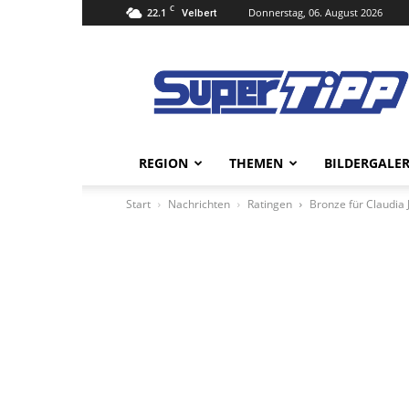
C
22.1
Donnerstag, 06. August 2026
Velbert
Super
Tipp
Online
REGION
THEMEN
BILDERGALER
Start
Nachrichten
Ratingen
Bronze für Claudia 