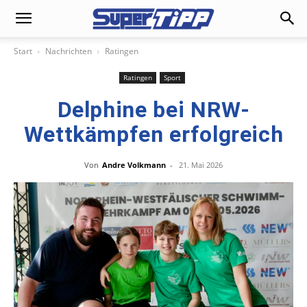
Start
Nachrichten
Ratingen
Ratingen
Sport
Delphine bei NRW-
Wettkämpfen erfolgreich
Von
Andre Volkmann
-
21. Mai 2026