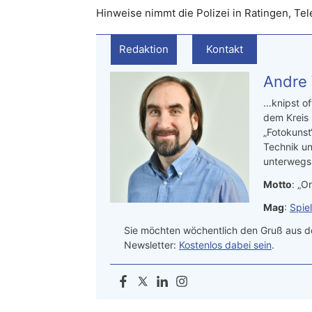
Hinweise nimmt die Polizei in Ratingen, Te
Redaktion
Kontakt
Andre
…knipst of
dem Kreis
„Fotokunst
Technik un
unterwegs.
Motto
: „On
Mag
:
Spie
Sie möchten wöchentlich den Gruß aus de
Newsletter:
Kostenlos dabei sein
.