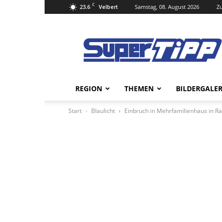
C
23.6
Samstag, 08. August 2026
Zu
Velbert
Super
Tipp
Online
REGION
THEMEN
BILDERGALER
Start
Blaulicht
Einbruch in Mehrfamilienhaus in R