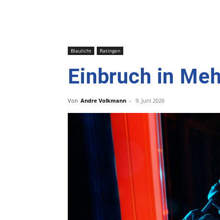
Blaulicht
Ratingen
Einbruch in Meh
Von
Andre Volkmann
-
9. Juni 2026