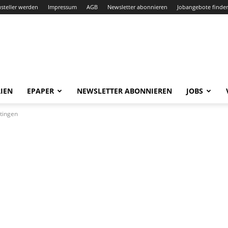
steller werden
Impressum
AGB
Newsletter abonnieren
Jobangebote finde
IEN
EPAPER
NEWSLETTER ABONNIEREN
JOBS
atingen