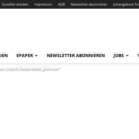
Zusteller werden
Impressum
AGB
Newsletter abonnieren
Jobangebote fi
IEN
EPAPER
NEWSLETTER ABONNIEREN
JOBS
t: Lintorfs Sauna bleibt „premium“