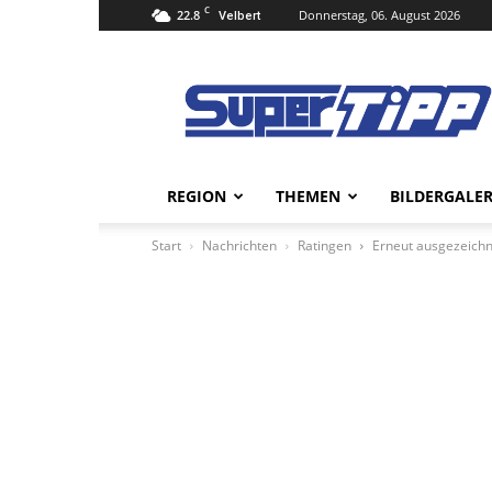
C
22.8
Donnerstag, 06. August 2026
Velbert
Super
Tipp
Online
REGION
THEMEN
BILDERGALER
Start
Nachrichten
Ratingen
Erneut ausgezeichne