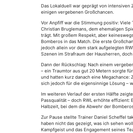
Das Lokalduell war geprägt von intensive
einigen vergebenen Großchancen.
Vor Anpfiff war die Stimmung positiv: Viel
Christian Bruglemans, dem ehemaligen Spi
trägt. Mit großem Respekt, aber keineswegs
Bomberos in das Match. Die erste Großcha
jedoch allein vor dem stark aufgelegten RW
Szenen im Strafraum der Hausherren, doch de
Dann der Rückschlag: Nach einem vergeben
– ein Traumtor aus gut 20 Metern sorgte für
und hatten kurz danach eine Megachance: Zw
sich jedoch für die eigensinnige Lösung – w
Im weiteren Verlauf der ersten Hälfte zeig
Passqualität – doch RWL erhöhte effizient: 
Halbzeit, bei dem die Abwehr der Bomberos a
Zur Pause stellte Trainer Daniel Scheffel ta
haben nicht das gezeigt, was ich sehen woll
Kampfgeist und das Engagement seines Te