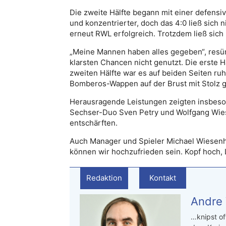
Die zweite Hälfte begann mit einer defens
und konzentrierter, doch das 4:0 ließ sich 
erneut RWL erfolgreich. Trotzdem ließ sic
„Meine Mannen haben alles gegeben“, resümi
klarsten Chancen nicht genutzt. Die erste H
zweiten Hälfte war es auf beiden Seiten ruh
Bomberos-Wappen auf der Brust mit Stolz g
Herausragende Leistungen zeigten insbeso
Sechser-Duo Sven Petry und Wolfgang Wiese
entschärften.
Auch Manager und Spieler Michael Wiesenhöf
können wir hochzufrieden sein. Kopf hoch,
Redaktion
Kontakt
Andre
…knipst of