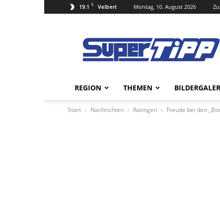
C
19.1
Montag, 10. August 2026
Zu
Velbert
Super
Tipp
Online
REGION
THEMEN
BILDERGALER
Start
Nachrichten
Ratingen
Freude bei den „Bo