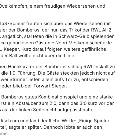
n Zweikämpfen, einem freudigen Wiedersehen und
e TuS-Spieler freuten sich über das Wiedersehen mit
eler der Bomberos, der nun das Trikot der RWL AH2
 ängstlich, starteten die in Schwarz-Gelb spielenden
nce gehörte den Gästen – Noori Meskeen scheiterte
L-Keeper. Kurz darauf folgten weitere gefährliche
r Ball wollte nicht über die Linie.
en Hochkaräter der Bomberos schlug RWL eiskalt zu
 die 1:0-Führung. Die Gäste steckten jedoch nicht auf
ei Stürmer liefen allein aufs Tor zu, entschieden
ieder blieb der Torwart Sieger.
te Bomberos gutes Kombinationsspiel und eine starke
Erst ein Abstauber zum 2:0, dann das 3:0 kurz vor der
uf der linken Seite nicht aufgepasst hatte.
ktisch um und fand deutliche Worte: „Einige Spieler
te“, sagte er später. Dennoch lobte er auch den
ams.