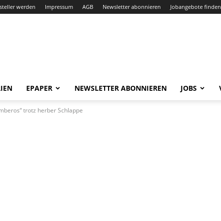
steller werden
Impressum
AGB
Newsletter abonnieren
Jobangebote finden
IEN
EPAPER
NEWSLETTER ABONNIEREN
JOBS
mberos“ trotz herber Schlappe