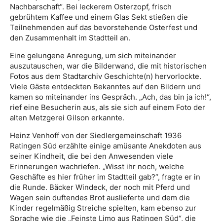
Nachbarschaft“. Bei leckerem Osterzopf, frisch
gebrühtem Kaffee und einem Glas Sekt stießen die
Teilnehmenden auf das bevorstehende Osterfest und
den Zusammenhalt im Stadtteil an.
Eine gelungene Anregung, um sich miteinander
auszutauschen, war die Bilderwand, die mit historischen
Fotos aus dem Stadtarchiv Geschichte(n) hervorlockte.
Viele Gäste entdeckten Bekanntes auf den Bildern und
kamen so miteinander ins Gespräch. „Ach, das bin ja ich!“,
rief eine Besucherin aus, als sie sich auf einem Foto der
alten Metzgerei Gilson erkannte.
Heinz Venhoff von der Siedlergemeinschaft 1936
Ratingen Süd erzählte einige amüsante Anekdoten aus
seiner Kindheit, die bei den Anwesenden viele
Erinnerungen wachriefen. „Wisst ihr noch, welche
Geschäfte es hier früher im Stadtteil gab?“, fragte er in
die Runde. Bäcker Windeck, der noch mit Pferd und
Wagen sein duftendes Brot auslieferte und dem die
Kinder regelmäßig Streiche spielten, kam ebenso zur
Sprache wie die „Feinste Limo aus Ratingen Süd“, die