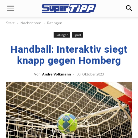
Start
Nachrichten
Ratingen
Ratingen
Sport
Handball: Interaktiv siegt
knapp gegen Homberg
Von
Andre Volkmann
-
30. Oktober 2023