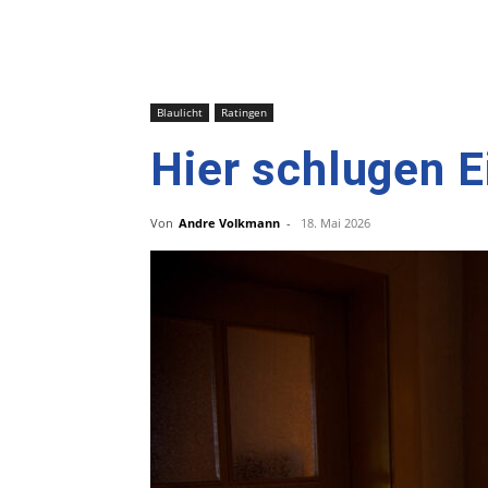
Blaulicht
Ratingen
Hier schlugen E
Von
Andre Volkmann
-
18. Mai 2026