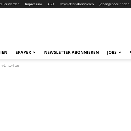
teller werden
Impressum
AGB
Newsletter abonnieren
Jobangebote finden
IEN
EPAPER
NEWSLETTER ABONNIEREN
JOBS
n-Lintorf zu