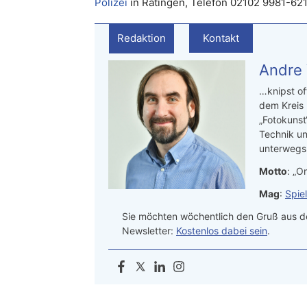
Polizei
in Ratingen, Telefon 02102 9981-621
Redaktion
Kontakt
Andre
…knipst of
dem Kreis
„Fotokunst
Technik un
unterwegs.
Motto
: „On
Mag
:
Spie
Sie möchten wöchentlich den Gruß aus de
Newsletter:
Kostenlos dabei sein
.