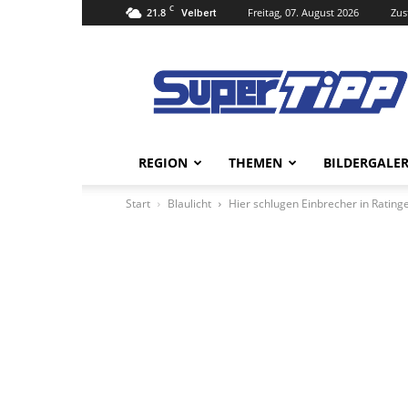
C
21.8
Freitag, 07. August 2026
Zus
Velbert
Super
Tipp
Online
REGION
THEMEN
BILDERGALER
Start
Blaulicht
Hier schlugen Einbrecher in Ratinge