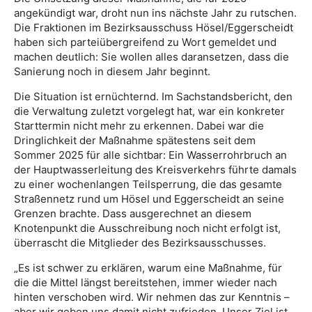
angekündigt war, droht nun ins nächste Jahr zu rutschen.
Die Fraktionen im Bezirksausschuss Hösel/Eggerscheidt
haben sich parteiübergreifend zu Wort gemeldet und
machen deutlich: Sie wollen alles daransetzen, dass die
Sanierung noch in diesem Jahr beginnt.
Die Situation ist ernüchternd. Im Sachstandsbericht, den
die Verwaltung zuletzt vorgelegt hat, war ein konkreter
Starttermin nicht mehr zu erkennen. Dabei war die
Dringlichkeit der Maßnahme spätestens seit dem
Sommer 2025 für alle sichtbar: Ein Wasserrohrbruch an
der Hauptwasserleitung des Kreisverkehrs führte damals
zu einer wochenlangen Teilsperrung, die das gesamte
Straßennetz rund um Hösel und Eggerscheidt an seine
Grenzen brachte. Dass ausgerechnet an diesem
Knotenpunkt die Ausschreibung noch nicht erfolgt ist,
überrascht die Mitglieder des Bezirksausschusses.
„Es ist schwer zu erklären, warum eine Maßnahme, für
die die Mittel längst bereitstehen, immer wieder nach
hinten verschoben wird. Wir nehmen das zur Kenntnis –
aber wir geben uns damit nicht zufrieden. Unser Ziel ist