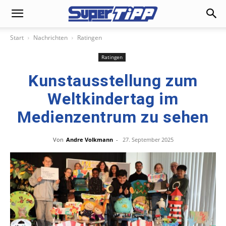
Start
Nachrichten
Ratingen
Ratingen
Kunstausstellung zum
Weltkindertag im
Medienzentrum zu sehen
Von
Andre Volkmann
-
27. September 2025