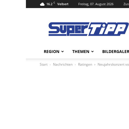
C
16.2
Freitag, 07. August 2026
Zus
Velbert
Super
Tipp
Online
REGION
THEMEN
BILDERGALER
Start
Nachrichten
Ratingen
Neujahrskonzert von