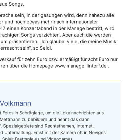
neue Songs.
rache sein, in der gesungen wird, denn nahezu alle
fer und noch etwas mehr nach internationaler
2017 einen Konzertabend in der Manege bestritt, wird
sprachigen Songs verzichten. Aber auch die werden
m präsentieren. „Ich glaube, viele, die meine Musik
rrascht sein“, so Seidl.
verkauf für zehn Euro bzw. ermäßigt für acht Euro nur
ieren über die Homepage www.manege-lintorf.de .
 Volkmann
t Fotos in Schräglage, um die Lokalnachrichten aus
 Mettmann zu bebildern und nennt das dann
“. Spezialgebiete sind Rechtsthemen, Internet,
d Unterhaltung. Er ist mit der Kamera oft in Neviges
 Spielt Brettspiele und Videogames.