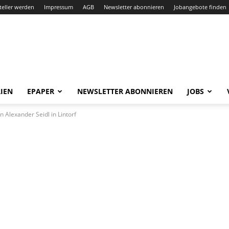
teller werden
Impressum
AGB
Newsletter abonnieren
Jobangebote finden
IEN
EPAPER
NEWSLETTER ABONNIEREN
JOBS
 Alexander Seidl in Lintorf