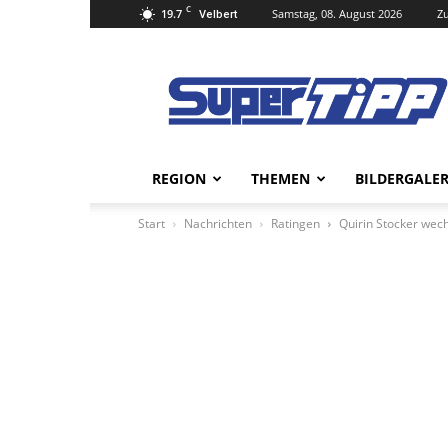
C
19.7
Samstag, 08. August 2026
Zu
Velbert
Super
Tipp
Online
REGION
THEMEN
BILDERGALER
Start
Nachrichten
Ratingen
Quirin Stocker wec