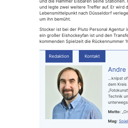
und die Hammer Eisbären seine Stationen. In
und legte zwei weitere Treffer auf. Er wir
Lebensmittelpunkt nach Düsseldorf verlegen.
um ihn bemüht.
Stocker ist bei der Pluto Personal Agentur
ein großer Eishockeyfan ist und den Transfer
kommenden Spielzeit die Rückennummer 10
Redaktion
Kontakt
Andre
…knipst of
dem Kreis
„Fotokunst
Technik un
unterwegs.
Motto
: „On
Mag
:
Spie