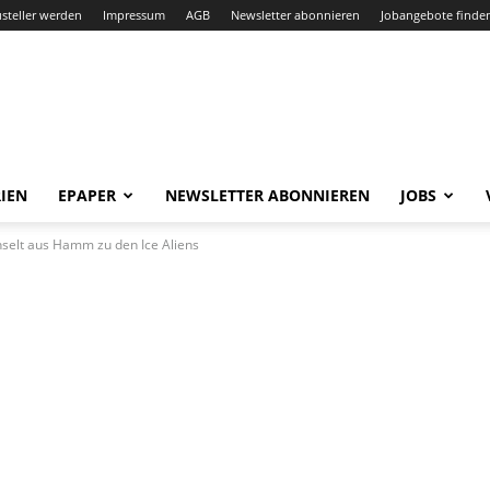
steller werden
Impressum
AGB
Newsletter abonnieren
Jobangebote finde
IEN
EPAPER
NEWSLETTER ABONNIEREN
JOBS
hselt aus Hamm zu den Ice Aliens