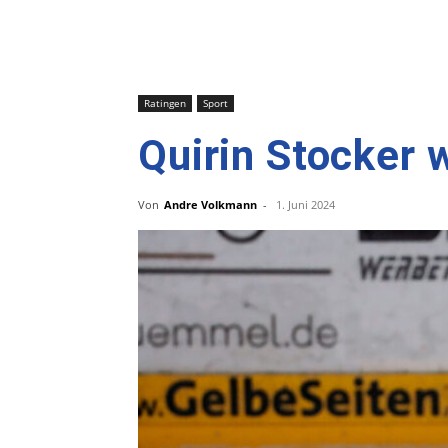
Ratingen
Sport
Quirin Stocker 
Von
Andre Volkmann
-
1. Juni 2024