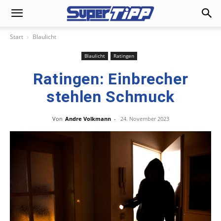
Start
Blaulicht
Blaulicht
Ratingen
Ratingen: Einbrecher
stehlen Schmuck
Von
Andre Volkmann
-
24. November 2023