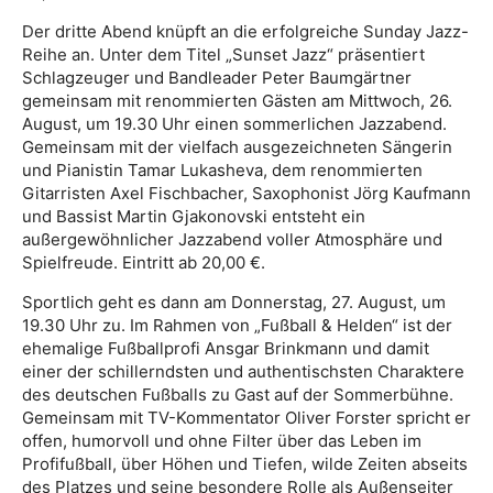
Der dritte Abend knüpft an die erfolgreiche Sunday Jazz-
Reihe an. Unter dem Titel „Sunset Jazz“ präsentiert
Schlagzeuger und Bandleader Peter Baumgärtner
gemeinsam mit renommierten Gästen am Mittwoch, 26.
August, um 19.30 Uhr einen sommerlichen Jazzabend.
Gemeinsam mit der vielfach ausgezeichneten Sängerin
und Pianistin Tamar Lukasheva, dem renommierten
Gitarristen Axel Fischbacher, Saxophonist Jörg Kaufmann
und Bassist Martin Gjakonovski entsteht ein
außergewöhnlicher Jazzabend voller Atmosphäre und
Spielfreude. Eintritt ab 20,00 €.
Sportlich geht es dann am Donnerstag, 27. August, um
19.30 Uhr zu. Im Rahmen von „Fußball & Helden“ ist der
ehemalige Fußballprofi Ansgar Brinkmann und damit
einer der schillerndsten und authentischsten Charaktere
des deutschen Fußballs zu Gast auf der Sommerbühne.
Gemeinsam mit TV-Kommentator Oliver Forster spricht er
offen, humorvoll und ohne Filter über das Leben im
Profifußball, über Höhen und Tiefen, wilde Zeiten abseits
des Platzes und seine besondere Rolle als Außenseiter