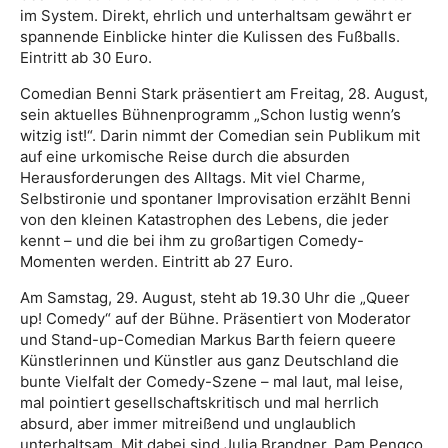
im System. Direkt, ehrlich und unterhaltsam gewährt er
spannende Einblicke hinter die Kulissen des Fußballs.
Eintritt ab 30 Euro.
Comedian Benni Stark präsentiert am Freitag, 28. August,
sein aktuelles Bühnenprogramm „Schon lustig wenn’s
witzig ist!“. Darin nimmt der Comedian sein Publikum mit
auf eine urkomische Reise durch die absurden
Herausforderungen des Alltags. Mit viel Charme,
Selbstironie und spontaner Improvisation erzählt Benni
von den kleinen Katastrophen des Lebens, die jeder
kennt – und die bei ihm zu großartigen Comedy-
Momenten werden. Eintritt ab 27 Euro.
Am Samstag, 29. August, steht ab 19.30 Uhr die „Queer
up! Comedy“ auf der Bühne. Präsentiert von Moderator
und Stand-up-Comedian Markus Barth feiern queere
Künstlerinnen und Künstler aus ganz Deutschland die
bunte Vielfalt der Comedy-Szene – mal laut, mal leise,
mal pointiert gesellschaftskritisch und mal herrlich
absurd, aber immer mitreißend und unglaublich
unterhaltsam. Mit dabei sind Julia Brandner, Pam Pengco,