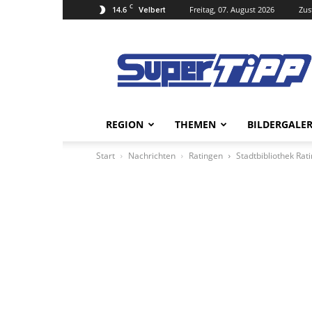
C
14.6
Freitag, 07. August 2026
Zus
Velbert
Super
Tipp
Online
REGION
THEMEN
BILDERGALER
Start
Nachrichten
Ratingen
Stadtbibliothek Rat