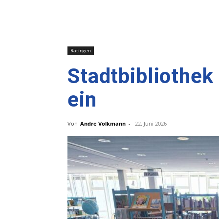
Ratingen
Stadtbibliothek
ein
Von
Andre Volkmann
-
22. Juni 2026