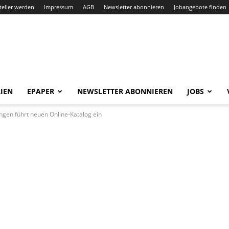
teller werden
Impressum
AGB
Newsletter abonnieren
Jobangebote finden
IEN
EPAPER
NEWSLETTER ABONNIEREN
JOBS
ingen führt neuen Online-Katalog ein