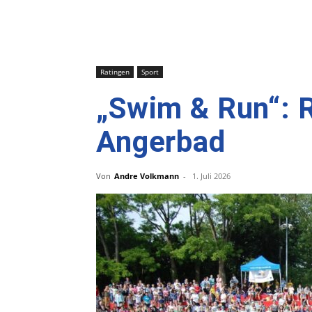
Ratingen
Sport
„Swim & Run“: R
Angerbad
Von
Andre Volkmann
-
1. Juli 2026