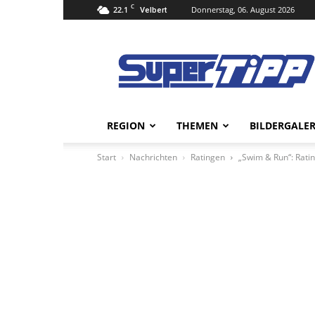
C
22.1
Donnerstag, 06. August 2026
Velbert
Super
Tipp
Online
REGION
THEMEN
BILDERGALER
Start
Nachrichten
Ratingen
„Swim & Run“: Rati