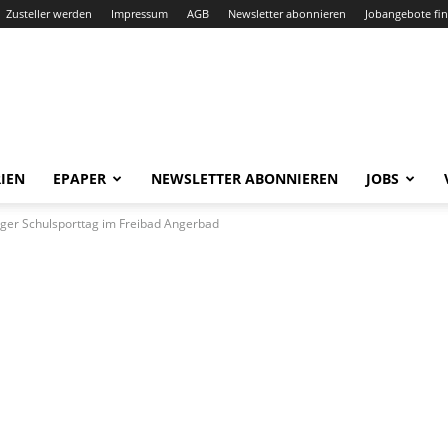
Zusteller werden
Impressum
AGB
Newsletter abonnieren
Jobangebote fi
IEN
EPAPER
NEWSLETTER ABONNIEREN
JOBS
nger Schulsporttag im Freibad Angerbad