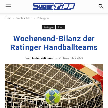
Start
Nachrichten
Ratingen
Ratingen
Sport
Wochenend-Bilanz der
Ratinger Handballteams
Von
Andre Volkmann
-
21. November 2023