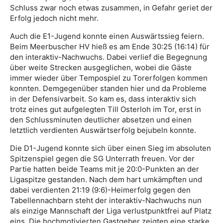
Schluss zwar noch etwas zusammen, in Gefahr geriet der
Erfolg jedoch nicht mehr.
Auch die E1-Jugend konnte einen Auswärtssieg feiern.
Beim Meerbuscher HV hieß es am Ende 30:25 (16:14) für
den interaktiv-Nachwuchs. Dabei verlief die Begegnung
über weite Strecken ausgeglichen, wobei die Gäste
immer wieder über Tempospiel zu Torerfolgen kommen
konnten. Demgegenüber standen hier und da Probleme
in der Defensivarbeit. So kam es, dass interaktiv sich
trotz eines gut aufgelegten Till Osterloh im Tor, erst in
den Schlussminuten deutlicher absetzen und einen
letztlich verdienten Auswärtserfolg bejubeln konnte.
Die D1-Jugend konnte sich über einen Sieg im absoluten
Spitzenspiel gegen die SG Unterrath freuen. Vor der
Partie hatten beide Teams mit je 20:0-Punkten an der
Ligaspitze gestanden. Nach dem hart umkämpften und
dabei verdienten 21:19 (9:6)-Heimerfolg gegen den
Tabellennachbarn steht der interaktiv-Nachwuchs nun
als einzige Mannschaft der Liga verlustpunktfrei auf Platz
eins. Die hochmotivierten Gastgeber zeigten eine starke