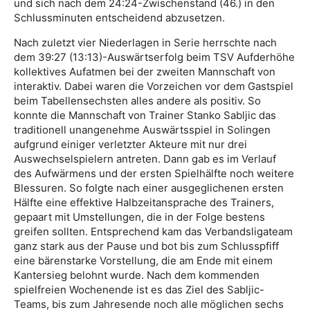
und sich nach dem 24:24-Zwischenstand (46.) in den
Schlussminuten entscheidend abzusetzen.
Nach zuletzt vier Niederlagen in Serie herrschte nach
dem 39:27 (13:13)-Auswärtserfolg beim TSV Aufderhöhe
kollektives Aufatmen bei der zweiten Mannschaft von
interaktiv. Dabei waren die Vorzeichen vor dem Gastspiel
beim Tabellensechsten alles andere als positiv. So
konnte die Mannschaft von Trainer Stanko Sabljic das
traditionell unangenehme Auswärtsspiel in Solingen
aufgrund einiger verletzter Akteure mit nur drei
Auswechselspielern antreten. Dann gab es im Verlauf
des Aufwärmens und der ersten Spielhälfte noch weitere
Blessuren. So folgte nach einer ausgeglichenen ersten
Hälfte eine effektive Halbzeitansprache des Trainers,
gepaart mit Umstellungen, die in der Folge bestens
greifen sollten. Entsprechend kam das Verbandsligateam
ganz stark aus der Pause und bot bis zum Schlusspfiff
eine bärenstarke Vorstellung, die am Ende mit einem
Kantersieg belohnt wurde. Nach dem kommenden
spielfreien Wochenende ist es das Ziel des Sabljic-
Teams, bis zum Jahresende noch alle möglichen sechs