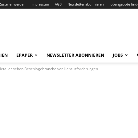
Zusteller werden
Impressum
AGB
Newsletter abonnieren
Jobangebote find
IEN
EPAPER
NEWSLETTER ABONNIEREN
JOBS
 Metaller sehen Beschlägebranche vor Herausforderungen