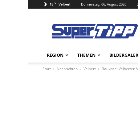
C
18
Donnerstag, 06. August 2026
Velbert
Super
Tipp
Online
REGION
THEMEN
BILDERGALER
Start
Nachrichten
Velbert
Baukrise: Velberter