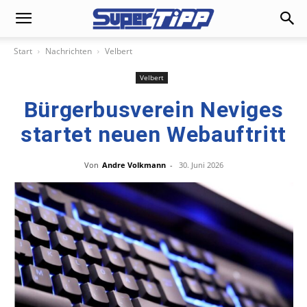
Start
Nachrichten
Velbert
Velbert
Bürgerbusverein Neviges
startet neuen Webauftritt
Von
Andre Volkmann
-
30. Juni 2026