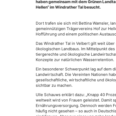
haben gemeinsam mit dem Grünen Landtags
Hellen“ im Windrather Tal besucht.
Dort trafen sie sich mit Bettina Wamsler, l
gemeinnützigen Trägervereins Hof zur Helle
Hofführung und einem politischen Austausc
Das Windrather Tal in Velbert gilt weit übe
ökologischen Landbaus. Im Mittelpunkt de
tiergerechte und ökologische Landwirtschaf
Konzepte zur natürlichen Wasserretention.
Ein besonderer Schwerpunkt lag auf dem die
Landwirtschaft. Die Vereinten Nationen habe
gesellschaftliche, wirtschaftliche und öko
sichtbar zu machen.
Ulle Schauws erklärt dazu: „Knapp 40 Proze
weltweit wird von Frauen geleistet. Damit sp
Ernährungsversorgung. Dennoch werden Fraue
häufig nicht gesehen – so auch in Deutschlan