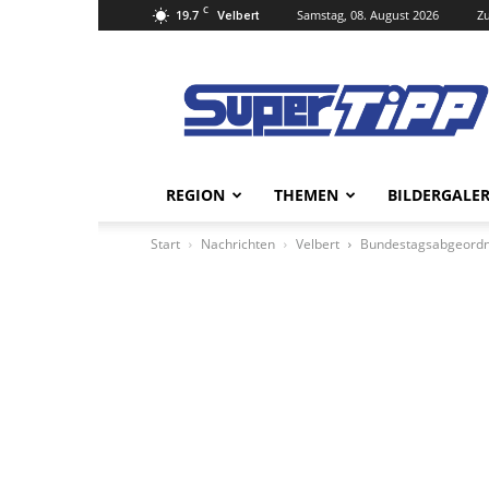
C
19.7
Samstag, 08. August 2026
Zu
Velbert
Super
Tipp
Online
REGION
THEMEN
BILDERGALER
Start
Nachrichten
Velbert
Bundestagsabgeordne