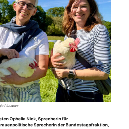
onja Pöhlmann
en Ophelia Nick, Sprecherin für
frauenpolitische Sprecherin der Bundestagsfraktion,