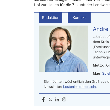
Hof zur Hellen für die Zukunft der Landwirt
Redaktion
Kontakt
Andre
…knipst of
dem Kreis
„Fotokunst
Technik un
unterwegs.
Motto
: „On
Mag
:
Spie
Sie möchten wöchentlich den Gruß aus de
Newsletter:
Kostenlos dabei sein
.