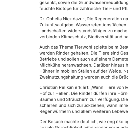
gesenkt, sowie die Grundwasserneubildung 
feuchte Biotope für zahlreiche Tier- und Pf
Dr. Ophelia Nick dazu: „Die Regeneration na
Zukunftsaufgabe. Wasserretentionsflächen 
Landschaften widerstandsfähiger zu machen 
verbinden Klimaschutz, Biodiversität und na
Auch das Thema Tierwohl spielte beim Besu
werden Rinder gehalten. Die Tiere sind Ge
Betriebe und sollen auch auf einem Demete
Milchkühe heranwachsen. Darüber hinaus hä
Hühner in mobilen Ställen auf der Weide. N
Zweinutzungshaltung werden auch die Brü
Christian Pelikan erklärt: „Wenn Tiere von
Hof zur Hellen. Die Rinder dürfen ihre Hör
Bäumen und Sträuchern zur Verfügung. Die
scharren und sich zurückziehen, wann imm
Regenwürmern und allem weiteren Lebewese
Der Besuch machte deutlich, wie eng ökolo
soziale Gerechtigkeit miteinander verbund