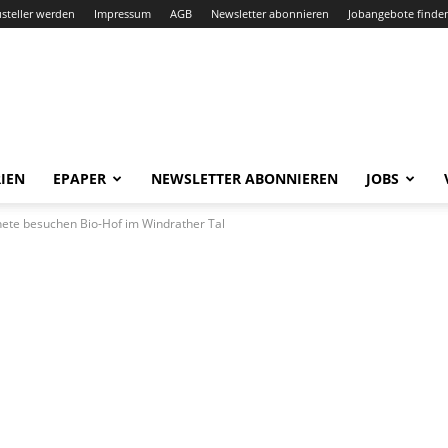
steller werden
Impressum
AGB
Newsletter abonnieren
Jobangebote finde
IEN
EPAPER
NEWSLETTER ABONNIEREN
JOBS
te besuchen Bio-Hof im Windrather Tal