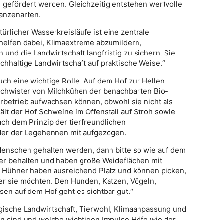
gefördert werden. Gleichzeitig entstehen wertvolle
lanzenarten.
türlicher Wasserkreisläufe ist eine zentrale
helfen dabei, Klimaextreme abzumildern,
und die Landwirtschaft langfristig zu sichern. Sie
chhaltige Landwirtschaft auf praktische Weise.“
ch eine wichtige Rolle. Auf dem Hof zur Hellen
schwister von Milchkühen der benachbarten Bio-
rbetrieb aufwachsen können, obwohl sie nicht als
lt der Hof Schweine im Offenstall auf Stroh sowie
ach dem Prinzip der tierfreundlichen
der der Legehennen mit aufgezogen.
 Menschen gehalten werden, dann bitte so wie auf dem
ner behalten und haben große Weideflächen mit
 Hühner haben ausreichend Platz und können picken,
er sie möchten. Den Hunden, Katzen, Vögeln,
n auf dem Hof geht es sichtbar gut.“
gische Landwirtschaft, Tierwohl, Klimaanpassung und
en sind und welche wichtigen Impulse Höfe wie der