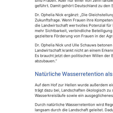
sind Frauen. Aber nur einer von zehn landw
geführt. Damit gehört Deutschland zu den S
Dr. Ophelia Nick ergänzt: „Die Gleichstellun
Zukunftsfrage. Wenn Frauen ihre Kompetenze
die Landwirtschaft wertvolles Potenzial für
mehr Sichtbarkeit, verbindliche Beteiligun
gezieltere Förderung von Frauen in der Agra
Dr. Ophelia Nick und Ulle Schauws betonen
Landwirtschaft krankt nicht an einem Erk
Es braucht jetzt den politischen Willen der
abzubauen.“
Natürliche Wasserretention als
Auf dem Hof zur Hellen wurde außerdem ein
trägt dazu bei, Landschaften ökologisch zu s
Wasserkreisläufe sowie ein ausgeglichenes 
Durch natürliche Wasserretention wird Rege
langsam durch die Landschaft geleitet. Da