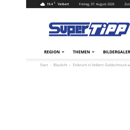
C
19.4
Freitag, 07. August 2026
Zus
Velbert
Super
Tipp
Online
REGION
THEMEN
BILDERGALER
Start
Blaulicht
Einbruch in Velbert: Goldschmuck 