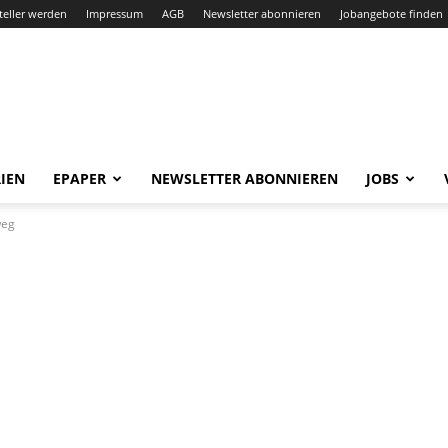
teller werden
Impressum
AGB
Newsletter abonnieren
Jobangebote finden
IEN
EPAPER
NEWSLETTER ABONNIEREN
JOBS
weg