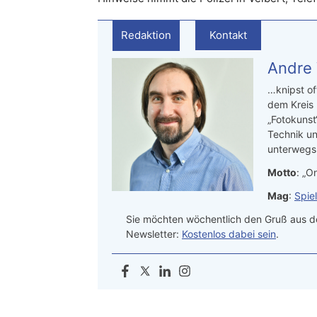
Redaktion
Kontakt
Andre
…knipst of
dem Kreis
„Fotokunst
Technik un
unterwegs.
Motto
: „On
Mag
:
Spie
Sie möchten wöchentlich den Gruß aus de
Newsletter:
Kostenlos dabei sein
.