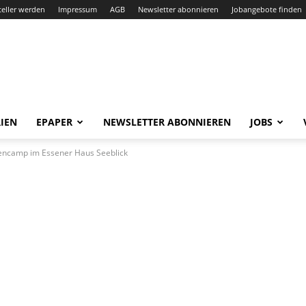
teller werden
Impressum
AGB
Newsletter abonnieren
Jobangebote finden
IEN
EPAPER
NEWSLETTER ABONNIEREN
JOBS
iencamp im Essener Haus Seeblick