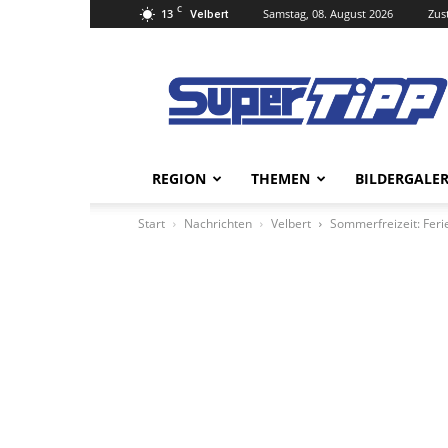
C
13
Samstag, 08. August 2026
Zus
Velbert
Super
Tipp
Online
REGION
THEMEN
BILDERGALER
Start
Nachrichten
Velbert
Sommerfreizeit: Fer