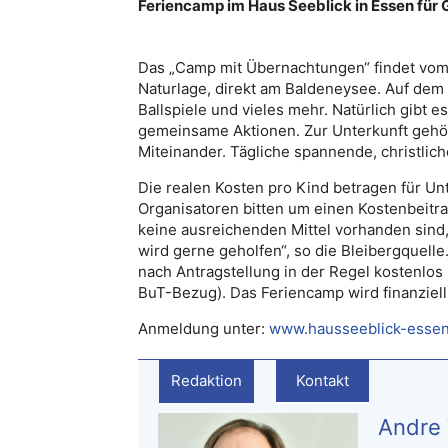
Feriencamp im Haus Seeblick in Essen für G
Das „Camp mit Übernachtungen“ findet vom 20
Naturlage, direkt am Baldeneysee. Auf dem
Ballspiele und vieles mehr. Natürlich gibt 
gemeinsame Aktionen. Zur Unterkunft gehört
Miteinander. Tägliche spannende, christli
Die realen Kosten pro Kind betragen für Un
Organisatoren bitten um einen Kostenbeitr
keine ausreichenden Mittel vorhanden sin
wird gerne geholfen“, so die Bleibergquell
nach Antragstellung in der Regel kostenlos 
BuT-Bezug). Das Feriencamp wird finanziell u
Anmeldung unter:
www.hausseeblick-essen
Redaktion
Kontakt
Andre