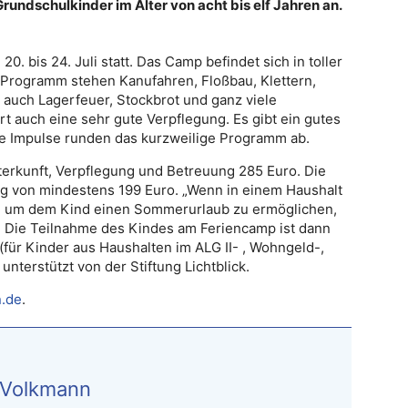
rundschulkinder im Alter von acht bis elf Jahren an.
. bis 24. Juli statt. Das Camp befindet sich in toller
 Programm stehen Kanufahren, Floßbau, Klettern,
es auch Lagerfeuer, Stockbrot und ganz viele
 auch eine sehr gute Verpflegung. Es gibt ein gutes
che Impulse runden das kurzweilige Programm ab.
terkunft, Verpflegung und Betreuung 285 Euro. Die
ag von mindestens 199 Euro. „Wenn in einem Haushalt
d, um dem Kind einen Sommerurlaub zu ermöglichen,
e. Die Teilnahme des Kindes am Feriencamp ist dann
(für Kinder aus Haushalten im ALG II- , Wohngeld-,
nterstützt von der Stiftung Lichtblick.
.de
.
 Volkmann