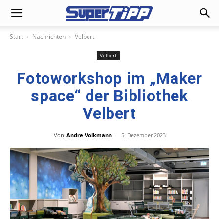
Start
Nachrichten
Velbert
Velbert
Fotoworkshop im „Maker
space“ der Bibliothek
Velbert
Von
Andre Volkmann
-
5. Dezember 2023