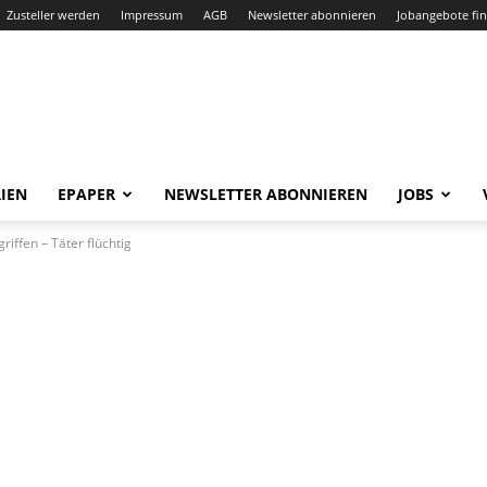
Zusteller werden
Impressum
AGB
Newsletter abonnieren
Jobangebote fi
IEN
EPAPER
NEWSLETTER ABONNIEREN
JOBS
riffen – Täter flüchtig