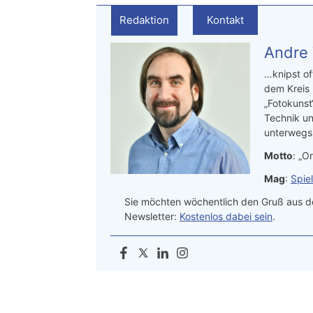
Redaktion
Kontakt
Andre
…knipst of
dem Kreis
„Fotokunst
Technik un
unterwegs.
Motto
: „On
Mag
:
Spie
Sie möchten wöchentlich den Gruß aus de
Newsletter:
Kostenlos dabei sein
.