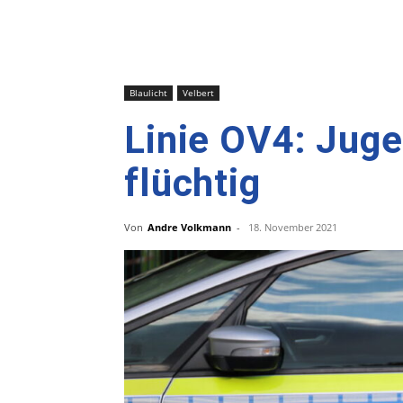
Blaulicht
Velbert
Linie OV4: Juge
flüchtig
Von
Andre Volkmann
-
18. November 2021