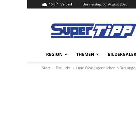
C
16.8
Donnerstag, 06. August 2026
Velbert
Super
Tipp
Online
REGION
THEMEN
BILDERGALER
Start
Blaulicht
Linie OV4: Jugendlicher in Bus angeg