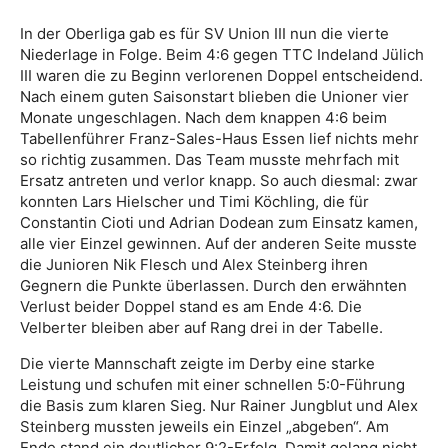
In der Oberliga gab es für SV Union III nun die vierte
Niederlage in Folge. Beim 4:6 gegen TTC Indeland Jülich
III waren die zu Beginn verlorenen Doppel entscheidend.
Nach einem guten Saisonstart blieben die Unioner vier
Monate ungeschlagen. Nach dem knappen 4:6 beim
Tabellenführer Franz-Sales-Haus Essen lief nichts mehr
so richtig zusammen. Das Team musste mehrfach mit
Ersatz antreten und verlor knapp. So auch diesmal: zwar
konnten Lars Hielscher und Timi Köchling, die für
Constantin Cioti und Adrian Dodean zum Einsatz kamen,
alle vier Einzel gewinnen. Auf der anderen Seite musste
die Junioren Nik Flesch und Alex Steinberg ihren
Gegnern die Punkte überlassen. Durch den erwähnten
Verlust beider Doppel stand es am Ende 4:6. Die
Velberter bleiben aber auf Rang drei in der Tabelle.
Die vierte Mannschaft zeigte im Derby eine starke
Leistung und schufen mit einer schnellen 5:0-Führung
die Basis zum klaren Sieg. Nur Rainer Jungblut und Alex
Steinberg mussten jeweils ein Einzel „abgeben“. Am
Ende stand ein deutlicher 9:2-Erfolg. Damit gelang nicht