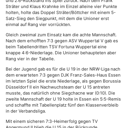
und 2:6-Rückstand ins Spiel zurück. Nach dem Frank
Sträter und Klaus Krahnke im Einzel alleine vier Punkte
holten, holte das Doppel Sträter/Böttcher mit einem 5-
Satz-Sieg den Siegpunkt, mit dem die Unioner erst
einmal auf Rang vier vorrückten.
Gleich zweimal zum Einsatz kam die achte Mannschaft.
Nach dem erhofften 7:3 gegen ASV Wuppertal V gab es
beim Tabellendritten TSV Fortuna Wuppertal eine
knappe 4:6-Niederlage. Die Unioner behaupteten aber
Rang vier in der Tabelle.
Bei der Jugend gab es für die U 19 in der NRW-Liga nach
dem erwarteten 7:3 gegen DJK Franz-Sales-Haus Essen
im letzten Spiel die erste Niederlage, als gegen Borussia
Düsseldorf II ein Nachwuchsteam der U 15 antreten
musste, das natürlich ohne Siegchacne war (0:10). Die
zweite Mannschaft der U 19 holte in Essen ein 5:5-Remis
und schaffte mit Tabellenplatz fünf den Klassenverbleib
in der Verbandsliga.
Mit einem sicheren 7:3-Heimerfolg gegen TV
Angermund II blieb die U 15 in der Rückrunde