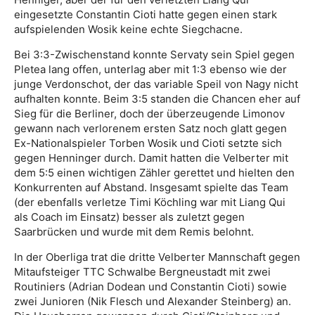
eingesetzte Constantin Cioti hatte gegen einen stark
aufspielenden Wosik keine echte Siegchacne.
Bei 3:3-Zwischenstand konnte Servaty sein Spiel gegen
Pletea lang offen, unterlag aber mit 1:3 ebenso wie der
junge Verdonschot, der das variable Speil von Nagy nicht
aufhalten konnte. Beim 3:5 standen die Chancen eher auf
Sieg für die Berliner, doch der überzeugende Limonov
gewann nach verlorenem ersten Satz noch glatt gegen
Ex-Nationalspieler Torben Wosik und Cioti setzte sich
gegen Henninger durch. Damit hatten die Velberter mit
dem 5:5 einen wichtigen Zähler gerettet und hielten den
Konkurrenten auf Abstand. Insgesamt spielte das Team
(der ebenfalls verletze Timi Köchling war mit Liang Qui
als Coach im Einsatz) besser als zuletzt gegen
Saarbrücken und wurde mit dem Remis belohnt.
In der Oberliga trat die dritte Velberter Mannschaft gegen
Mitaufsteiger TTC Schwalbe Bergneustadt mit zwei
Routiniers (Adrian Dodean und Constantin Cioti) sowie
zwei Junioren (Nik Flesch und Alexander Steinberg) an.