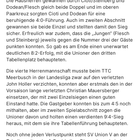
Die Hausherren gewannen durch Cioti/Steinberg und
Dodean/Flesch gleich beide Doppel und im oberen
Paarkreuz sorgten Cioti und Dodean für eine
beruhigende 4:0-Führung. Auch im zweiten Abschnitt
gewannen sie beide Einzel und stellten damit den Sieg
sicher. Erfreulich war zudem, dass die „Jungen“ (Flesch
und Steinberg) jeweils gegen die Nummer drei der Gäste
punkten konnten. So gab es am Ende einen unerwartet
deutlichen 8:2-Erfolg, mit die Unioner den dritten
Tabellenplatz behaupteten.
Die vierte Herrenmannschaft musste beim TTC
Meerbusch in der Landesliga zwar auf den verletzten
John Holler verzichten, konnten aber erstmals den in der
Vorsaison lange verletzten Christian Mauersberger
einsetzen, der mit zwei Einzelsiegen einen guten
Einstand hatte. Die Gastgeber konnten bis zum 4:5 noch
mithalten, aber im zweiten Spielabschnitt zogen die
Unioner davon und holten einen verdienten 9:4-Sieg
heraus, mit dem sie ihre Tabellenführung behaupteten.
Noch ohne jeden Verlustpunkt steht SV Union V an der