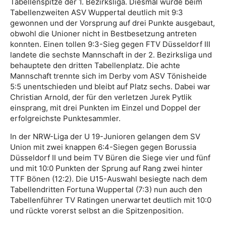
Tabellenspitze der 1. Bezirksliga. Diesmal wurde beim
Tabellenzweiten ASV Wuppertal deutlich mit 9:3
gewonnen und der Vorsprung auf drei Punkte ausgebaut,
obwohl die Unioner nicht in Bestbesetzung antreten
konnten. Einen tollen 9:3-Sieg gegen FTV Düsseldorf III
landete die sechste Mannschaft in der 2. Bezirksliga und
behauptete den dritten Tabellenplatz. Die achte
Mannschaft trennte sich im Derby vom ASV Tönisheide
5:5 unentschieden und bleibt auf Platz sechs. Dabei war
Christian Arnold, der für den verletzen Jurek Pytlik
einsprang, mit drei Punkten im Einzel und Doppel der
erfolgreichste Punktesammler.
In der NRW-Liga der U 19-Junioren gelangen dem SV
Union mit zwei knappen 6:4-Siegen gegen Borussia
Düsseldorf II und beim TV Büren die Siege vier und fünf
und mit 10:0 Punkten der Sprung auf Rang zwei hinter
TTF Bönen (12:2). Die U15-Auswahl besiegte nach dem
Tabellendritten Fortuna Wuppertal (7:3) nun auch den
Tabellenführer TV Ratingen unerwartet deutlich mit 10:0
und rückte vorerst selbst an die Spitzenposition.