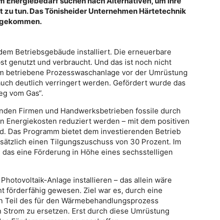
m Energiebedarf suchen nach Alternativen, um ihre
t zu tun. Das Tönisheider Unternehmen Härtetechnik
ergekommen.
 dem Betriebsgebäude installiert. Die erneuerbare
st genutzt und verbraucht. Und das ist noch nicht
rom betriebene Prozesswaschanlage vor der Umrüstung
auch deutlich verringert werden. Gefördert wurde das
eg vom Gas“.
renden Firmen und Handwerksbetrieben fossile durch
en Energiekosten reduziert werden – mit dem positiven
rd. Das Programm bietet dem investierenden Betrieb
sätzlich einen Tilgungszuschuss von 30 Prozent. Im
 das eine Förderung in Höhe eines sechsstelligen
 Photovoltaik-Anlage installieren – das allein wäre
förderfähig gewesen. Ziel war es, durch eine
en Teil des für den Wärmebehandlungsprozess
 Strom zu ersetzen. Erst durch diese Umrüstung