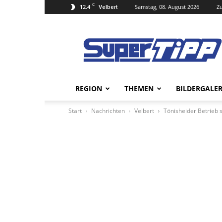
C
12.4
Samstag, 08. August 2026
Zu
Velbert
Super
Tipp
Online
REGION
THEMEN
BILDERGALER
Start
Nachrichten
Velbert
Tönisheider Betrieb 