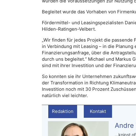
wurden die Voraussetzungen zur Nutzung 
Begleitet wurde das Vorhaben von Firmenk
Fördermittel- und Leasingspezialisten Dani
Hilden-Ratingen-Velbert.
„Wir finden für jedes Projekt die passend
in Verbindung mit Leasing – in die Planun
Finanzierungsanfrage, über die Antragstell
durch uns begleitet.“ Michael und Markus G
sind mit ihrer Investition und der Finanzier
So konnten sie ihr Unternehmen zukunftsw
der Transformation in Richtung Klimaneutra
Investition noch mit 30 Prozent Zuschüsse
natürlich viel leichter.
Redaktion
Kontakt
Andre
…knipst of