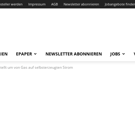
steller werden
Impressum
AGB
Newsletter abonnieren
Jobangebote finde
IEN
EPAPER
NEWSLETTER ABONNIEREN
JOBS
stellt um von Gas auf selbsterzeugten Strom