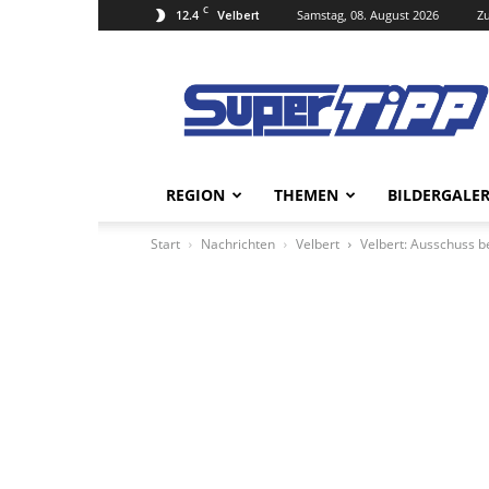
C
12.4
Samstag, 08. August 2026
Zu
Velbert
Super
Tipp
Online
REGION
THEMEN
BILDERGALER
Start
Nachrichten
Velbert
Velbert: Ausschuss b