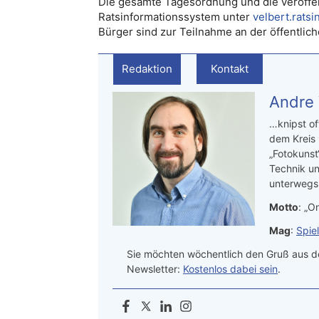
Die gesamte Tagesordnung und die veröffen
Ratsinformationssystem unter
velbert.rats
Bürger sind zur Teilnahme an der öffentlic
Redaktion
Kontakt
Andre
…knipst of
dem Kreis
„Fotokunst
Technik un
unterwegs.
Motto
: „On
Mag
:
Spie
Sie möchten wöchentlich den Gruß aus de
Newsletter:
Kostenlos dabei sein
.