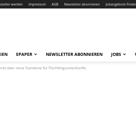
steller werden
Impressum
AGB
Newsletter abonnieren
Jobangebote finde
IEN
EPAPER
NEWSLETTER ABONNIEREN
JOBS
erät über neue Standorte für Flüchtlingsunterkünfte