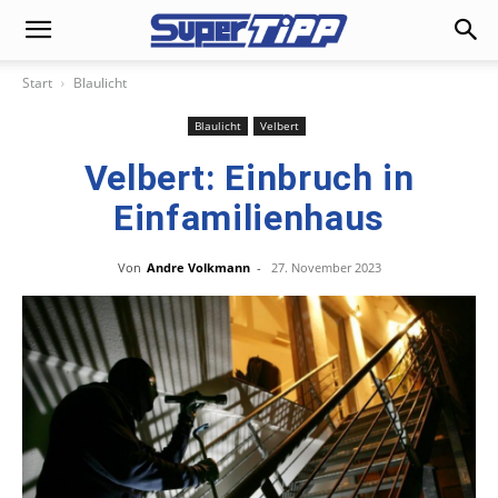
Start
Blaulicht
Blaulicht
Velbert
Velbert: Einbruch in
Einfamilienhaus
Von
Andre Volkmann
-
27. November 2023