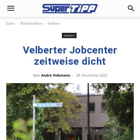
Start
Nachrichten
Velbert
Velbert
Velberter Jobcenter
zeitweise dicht
Von
Andre Volkmann
-
28. November 2023