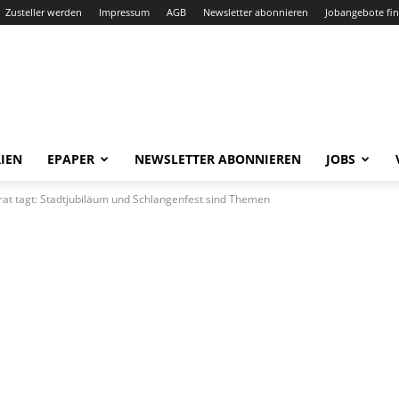
Zusteller werden
Impressum
AGB
Newsletter abonnieren
Jobangebote fi
IEN
EPAPER
NEWSLETTER ABONNIEREN
JOBS
srat tagt: Stadtjubiläum und Schlangenfest sind Themen