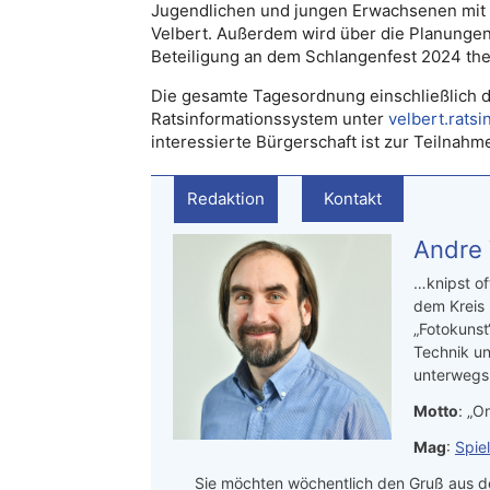
Jugendlichen und jungen Erwachsenen mit i
Velbert. Außerdem wird über die Planungen
Beteiligung an dem Schlangenfest 2024 the
Die gesamte Tagesordnung einschließlich d
Ratsinformationssystem unter
velbert.rats
interessierte Bürgerschaft ist zur Teilnahm
Redaktion
Kontakt
Andre
…knipst of
dem Kreis
„Fotokunst
Technik un
unterwegs.
Motto
: „On
Mag
:
Spie
Sie möchten wöchentlich den Gruß aus de