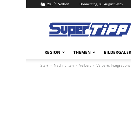
C
20.5
Donnerstag, 06. August 2026
Velbert
Super
Tipp
Online
REGION
THEMEN
BILDERGALER
Start
Nachrichten
Velbert
Velberts Integration