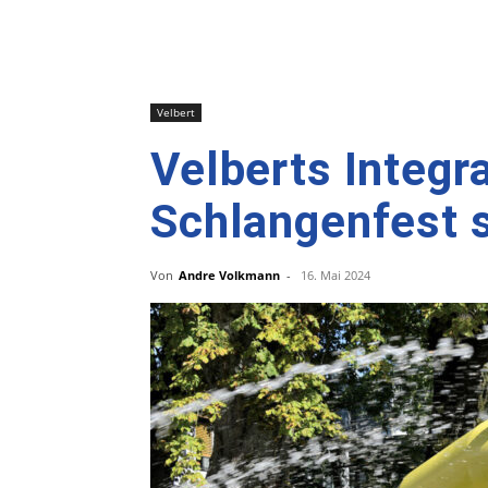
Velbert
Velberts Integr
Schlangenfest 
Von
Andre Volkmann
-
16. Mai 2024