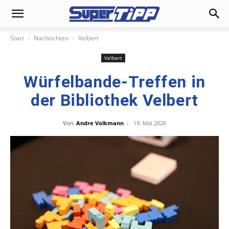
Start
Nachrichten
Velbert
Velbert
Würfelbande-Treffen in
der Bibliothek Velbert
Von
Andre Volkmann
-
19. Mai 2026