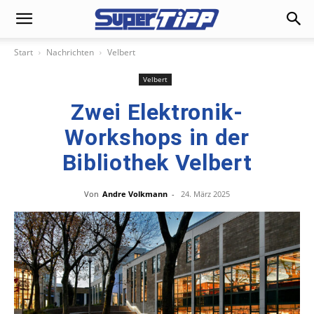
Start
Nachrichten
Velbert
Velbert
Zwei Elektronik-
Workshops in der
Bibliothek Velbert
Von
Andre Volkmann
-
24. März 2025