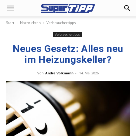
Start
Nachrichten
Verbrauchertipps
Verbrauchertipps
Neues Gesetz: Alles neu
im Heizungskeller?
Von
Andre Volkmann
-
14. Mai 2026