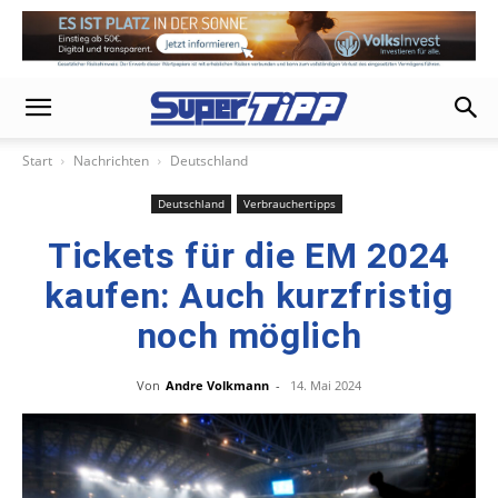
Start
Nachrichten
Deutschland
Deutschland
Verbrauchertipps
Tickets für die EM 2024
kaufen: Auch kurzfristig
noch möglich
Von
Andre Volkmann
-
14. Mai 2024