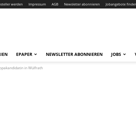
steller werden
Impressum
AGB
Newsletter abonnieren
Jobangebote finde
IEN
EPAPER
NEWSLETTER ABONNIEREN
JOBS
pakandidatin in Wülfrath