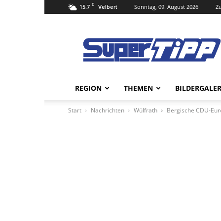
C
15.7
Sonntag, 09. August 2026
Zu
Velbert
Super
Tipp
Online
REGION
THEMEN
BILDERGALER
Start
Nachrichten
Wülfrath
Bergische CDU-Euro