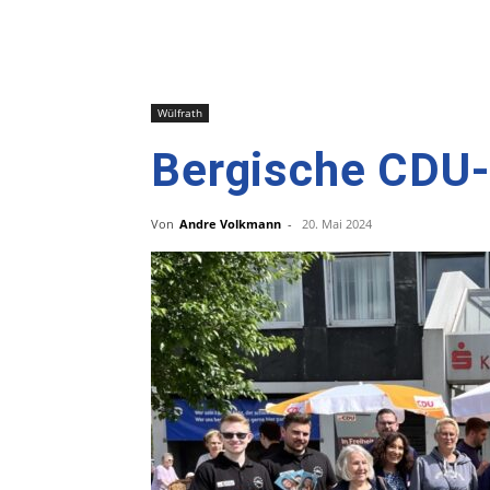
Wülfrath
Bergische CDU-
Von
Andre Volkmann
-
20. Mai 2024