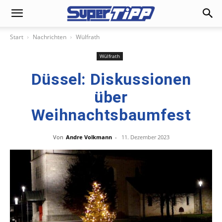
Start
Nachrichten
Wülfrath
Wülfrath
Düssel: Diskussionen
über
Weihnachtsbaumfest
Von
Andre Volkmann
-
11. Dezember 2023