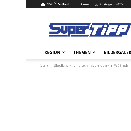
C
16.8
Donnerstag, 06. August 2026
Velbert
Super
Tipp
Online
REGION
THEMEN
BILDERGALER
Start
Blaulicht
Einbruch in Spielothek in Wülfrath