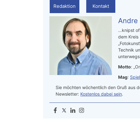
Redaktion
Kontakt
Andre
…knipst of
dem Kreis
„Fotokunst
Technik un
unterwegs.
Motto
: „On
Mag
:
Spie
Sie möchten wöchentlich den Gruß aus de
Newsletter:
Kostenlos dabei sein
.