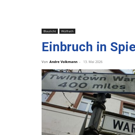
Blaulicht
Wülfrath
Einbruch in Spi
Von
Andre Volkmann
-
13. Mai 2026