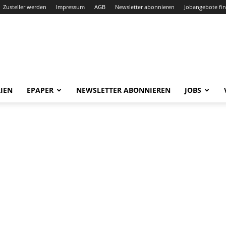
Zusteller werden
Impressum
AGB
Newsletter abonnieren
Jobangebote fi
IEN
EPAPER
NEWSLETTER ABONNIEREN
JOBS