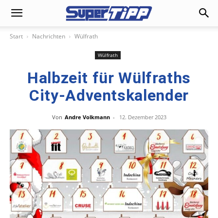
Start
Nachrichten
Wülfrath
Wülfrath
Halbzeit für Wülfraths
City-Adventskalender
Von
Andre Volkmann
-
12. Dezember 2023