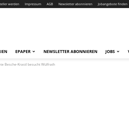
teller werden
Impressum
AGB
Newsletter abonnieren
Jobangebote finden
IEN
EPAPER
NEWSLETTER ABONNIEREN
JOBS
e Besche-Krastl besucht Wülfrath