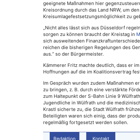
geeignete Maßnahmen hier gegenzusteuern.
Kreisordnung durch das Land NRW, um den K
Kreisumlagefestsetzungsmöglichkeit zu ge
„Nicht alles lässt sich aus Düsseldorf regel
sorgen zu können braucht der Kreistag in
M
sich ausweitenden Finanzkraftunterschiede
reichen die bisherigen Regelungen des Ge
aus.“ so der Bürgermeister.
Kämmerer Fritz machte deutlich, dass er im
Hoffnungen auf die im Koalitionsvertrag fest
Im Gespräch wurden zudem Maßnahmen erört
zu bringen, z. B. durch eine verstärkte F
zum Haltepunkt der S-Bahn Linie 9 Wülfra
Jugendliche in Wülfrath und die medizinisc
Krastl sicherte zu, die Stadt Wülfrath früh
Beteiligten waren sich einig, dass der pro
regelmäßig fortgesetzt werden sollen.
Redaktion
Kontakt