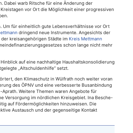
 Dabei warb Ritsche für eine Änderung der
reistagen vor Ort die Möglichkeit einer progressiven
ben.
n. Um für einheitlich gute Lebensverhältnisse vor Ort
ettmann
dringend neue Instrumente. Angesichts der
 der kreisangehörigen Städte im
Kreis Mettmann
meindefinanzierungsgesetzes schon lange nicht mehr
 Hinblick auf eine nachhaltige Haushaltskonsolidierung
gelegte „Altschuldenhilfe“ setzt.
ert, den Klimaschutz in Wülfrath noch weiter voran
örderung des ÖPNV und eine verbesserte Busanbindung
th-Aprath. Weitere Themen waren Angebote für
he Versorgung im nördlichen Kreisgebiet. Ina Besche-
zeitig auf Fördermöglichkeiten hinzuweisen. Die
duktive Austausch und der gegenseitige Kontakt