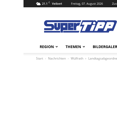
C
21.1
Freitag, 07. August 2026
Zus
Velbert
Super
Tipp
Online
REGION
THEMEN
BILDERGALER
Start
Nachrichten
Wülfrath
Landtagsabgeordnet