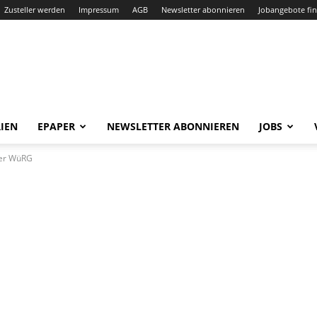
Zusteller werden
Impressum
AGB
Newsletter abonnieren
Jobangebote fi
IEN
EPAPER
NEWSLETTER ABONNIEREN
JOBS
der WüRG