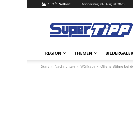
C
15.2
Donnerstag, 06. August 2026
Velbert
Super
Tipp
Online
REGION
THEMEN
BILDERGALER
Start
Nachrichten
Wülfrath
Offene Bühne bei 