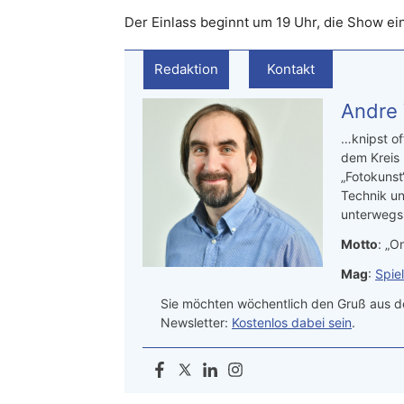
Der Einlass beginnt um 19 Uhr, die Show ei
Redaktion
Kontakt
Andre
…knipst of
dem Kreis
„Fotokunst
Technik un
unterwegs.
Motto
: „On
Mag
:
Spie
Sie möchten wöchentlich den Gruß aus de
Newsletter:
Kostenlos dabei sein
.