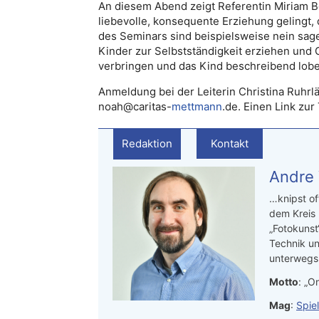
An diesem Abend zeigt Referentin Miriam B
liebevolle, konsequente Erziehung gelingt, d
des Seminars sind beispielsweise nein sage
Kinder zur Selbstständigkeit erziehen und 
verbringen und das Kind beschreibend lobe
Anmeldung bei der Leiterin Christina Ruhrl
noah@caritas-
mettmann
.de. Einen Link z
Redaktion
Kontakt
Andre
…knipst of
dem Kreis
„Fotokunst
Technik un
unterwegs.
Motto
: „On
Mag
:
Spie