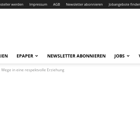
steller werden
Impressum
AGB
Newsletter abonnieren
Jobangebote finde
IEN
EPAPER
NEWSLETTER ABONNIEREN
JOBS
 Wege in eine respektvolle Erziehung