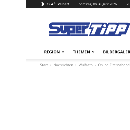
C
12.4
Samstag, 08. August 2026
Zu
Velbert
Super
Tipp
Online
REGION
THEMEN
BILDERGALER
Start
Nachrichten
Wülfrath
Online-Elternabend: