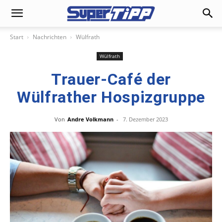
Start
Nachrichten
Wülfrath
Wülfrath
Trauer-Café der
Wülfrather Hospizgruppe
Von
Andre Volkmann
-
7. Dezember 2023