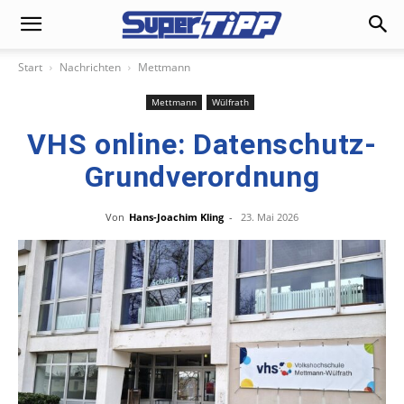
Start
Nachrichten
Mettmann
Mettmann
Wülfrath
VHS online: Datenschutz-
Grundverordnung
Von
Hans-Joachim Kling
-
23. Mai 2026