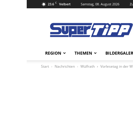
C
23.6
Samstag, 08. August 2026
Zu
Velbert
Super
Tipp
Online
REGION
THEMEN
BILDERGALER
Start
Nachrichten
Wülfrath
Vorlesetag in der W