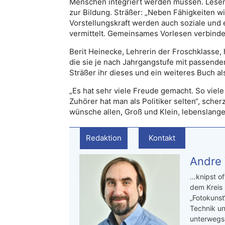
Menschen integriert werden müssen. Lesen
zur Bildung. Sträßer: „Neben Fähigkeiten wi
Vorstellungskraft werden auch soziale und
vermittelt. Gemeinsames Vorlesen verbinde
Berit Heinecke, Lehrerin der Froschklasse, h
die sie je nach Jahrgangstufe mit passenden
Sträßer ihr dieses und ein weiteres Buch a
„Es hat sehr viele Freude gemacht. So vie
Zuhörer hat man als Politiker selten“, scher
wünsche allen, Groß und Klein, lebenslang
Redaktion
Kontakt
Andre
…knipst of
dem Kreis
„Fotokunst
Technik un
unterwegs.