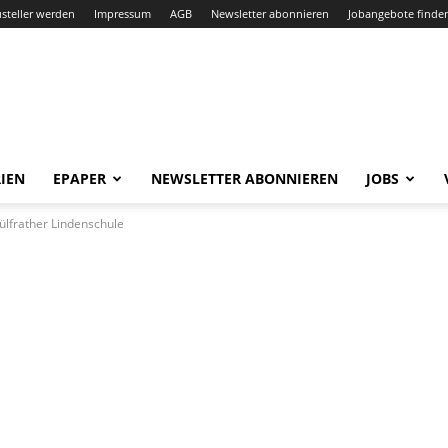
steller werden
Impressum
AGB
Newsletter abonnieren
Jobangebote finde
IEN
EPAPER
NEWSLETTER ABONNIEREN
JOBS
ülfrather Lindenschule