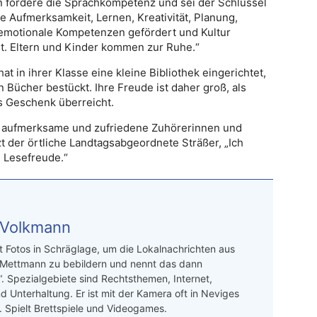
 fördere die Sprachkompetenz und sei der Schlüssel
e Aufmerksamkeit, Lernen, Kreativität, Planung,
 emotionale Kompetenzen gefördert und Kultur
t. Eltern und Kinder kommen zur Ruhe.“
at in ihrer Klasse eine kleine Bibliothek eingerichtet,
 Bücher bestückt. Ihre Freude ist daher groß, als
ls Geschenk überreicht.
le aufmerksame und zufriedene Zuhörerinnen und
zt der örtliche Landtagsabgeordnete Sträßer, „Ich
e Lesefreude.“
 Volkmann
t Fotos in Schräglage, um die Lokalnachrichten aus
 Mettmann zu bebildern und nennt das dann
“. Spezialgebiete sind Rechtsthemen, Internet,
d Unterhaltung. Er ist mit der Kamera oft in Neviges
 Spielt Brettspiele und Videogames.