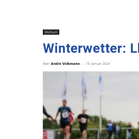
Wülfrath
Winterwetter: L
Von
Andre Volkmann
-
19. Januar 2024