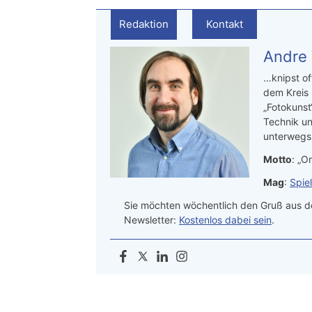
Redaktion
Kontakt
Andre
…knipst of
dem Kreis
„Fotokunst
Technik un
unterwegs.
Motto
: „On
Mag
:
Spie
Sie möchten wöchentlich den Gruß aus de
Newsletter:
Kostenlos dabei sein
.