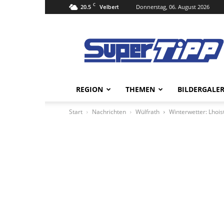
C
20.5
Donnerstag, 06. August 2026
Velbert
Super
Tipp
Online
REGION
THEMEN
BILDERGALER
Start
Nachrichten
Wülfrath
Winterwetter: Lhois