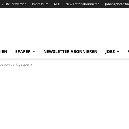
Zusteller werden
Impressum
AGB
Newsletter abonnieren
Jobangebote fi
IEN
EPAPER
NEWSLETTER ABONNIEREN
JOBS
t-Sportpark gesperrt