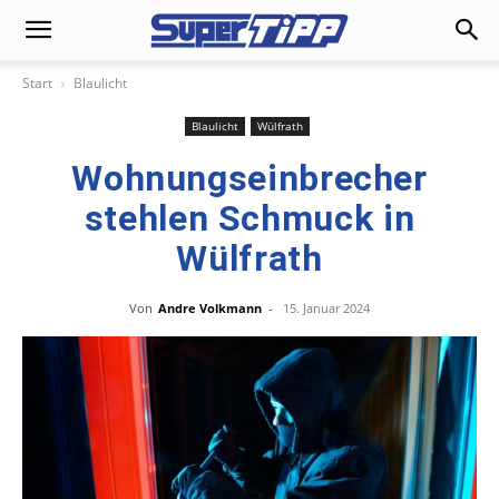
Start
Blaulicht
Blaulicht
Wülfrath
Wohnungseinbrecher
stehlen Schmuck in
Wülfrath
Von
Andre Volkmann
-
15. Januar 2024